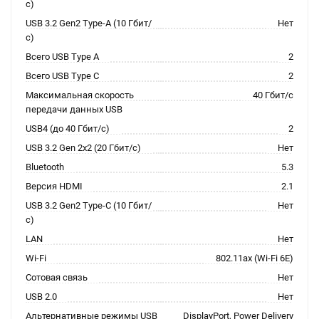
с)
USB 3.2 Gen2 Type-A (10 Гбит/
Нет
с)
Всего USB Type A
2
Всего USB Type C
2
Максимальная скорость
40 Гбит/с
передачи данных USB
USB4 (до 40 Гбит/с)
2
USB 3.2 Gen 2x2 (20 Гбит/с)
Нет
Bluetooth
5.3
Версия HDMI
2.1
USB 3.2 Gen2 Type-C (10 Гбит/
Нет
с)
LAN
Нет
Wi-Fi
802.11ax (Wi-Fi 6E)
Сотовая связь
Нет
USB 2.0
Нет
Альтернативные режимы USB
DisplayPort, Power Delivery