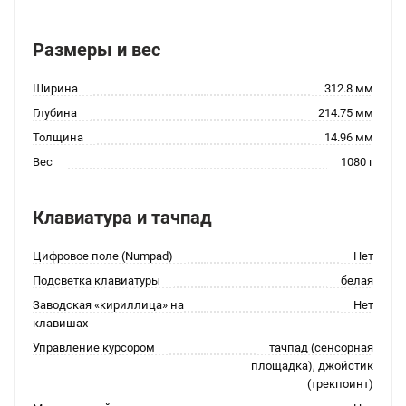
Размеры и вес
Ширина
312.8 мм
Глубина
214.75 мм
Толщина
14.96 мм
Вес
1080 г
Клавиатура и тачпад
Цифровое поле (Numpad)
Нет
Подсветка клавиатуры
белая
Заводская «кириллица» на
Нет
клавишах
Управление курсором
тачпад (сенсорная
площадка), джойстик
(трекпоинт)