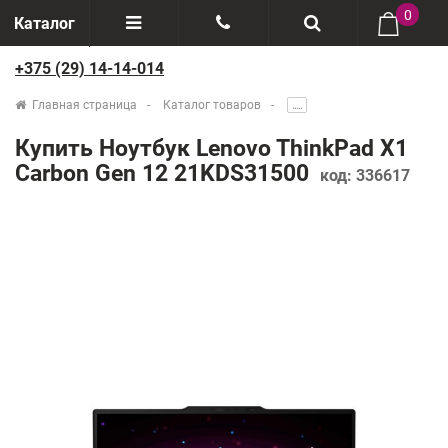
0
Каталог
+375 (29) 14-14-014
Отзывы
+375(29) 888-44-44
Главная страница
Каталог товаров
.....
О компании
+375(29) 14-14-014
Купить Ноутбук Lenovo ThinkPad X1
Производители
Carbon Gen 12 21KDS31500
код:
336617
Возврат товаров
Рассрочка
Доставка