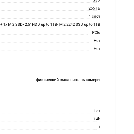
SSD
256 ГБ
1 слот
D + 1x M.2 SSD• 2.5" HDD up to 1TB• M.2 2242 SSD up to 1TB
PCIe
Нет
Нет
физический выключатель камеры
Нет
1.4b
1