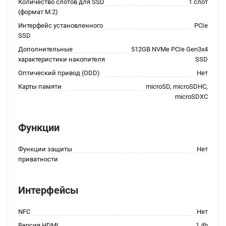
Количество слотов для SSD
1 слот
(формат M.2)
Интерфейс установленного
PCIe
SSD
Дополнительные
512GB NVMe PCIe Gen3x4
характеристики накопителя
SSD
Оптический привод (ODD)
Нет
Карты памяти
microSD, microSDHC,
microSDXC
Функции
Функции защиты
Нет
приватности
Интерфейсы
NFC
Нет
Версия HDMI
1.4b