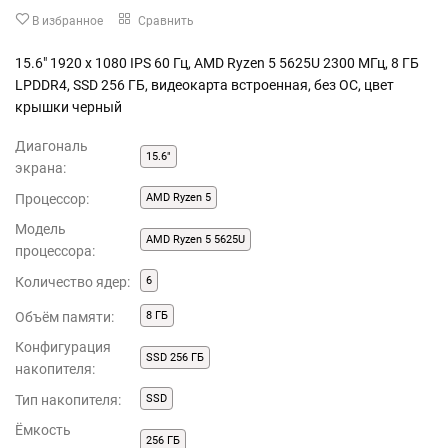
В избранное
Сравнить
15.6" 1920 x 1080 IPS 60 Гц, AMD Ryzen 5 5625U 2300 МГц, 8 ГБ
LPDDR4, SSD 256 ГБ, видеокарта встроенная, без ОС, цвет
крышки черный
Диагональ
15.6"
экрана:
Процессор:
AMD Ryzen 5
Модель
AMD Ryzen 5 5625U
процессора:
Количество ядер:
6
Объём памяти:
8 ГБ
Конфигурация
SSD 256 ГБ
накопителя:
Тип накопителя:
SSD
Ёмкость
256 ГБ