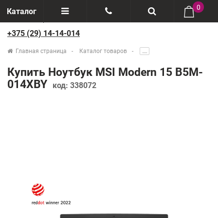
0
Каталог
+375 (29) 14-14-014
Отзывы
+375(29) 888-44-44
Главная страница
Каталог товаров
.....
О компании
+375(29) 14-14-014
Купить Ноутбук MSI Modern 15 B5M-
Производители
014XBY
код:
338072
Возврат товаров
Рассрочка
Доставка