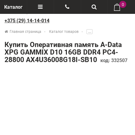
0
Каталог
+375 (29) 14-14-014
Отзывы
+375(29) 888-44-44
Главная страница
Каталог товаров
.....
О компании
+375(29) 14-14-014
Купить Оперативная память A-Data
Производители
XPG GAMMIX D10 16GB DDR4 PC4-
28800 AX4U36008G18I-SB10
код:
332507
Возврат товаров
Рассрочка
Доставка