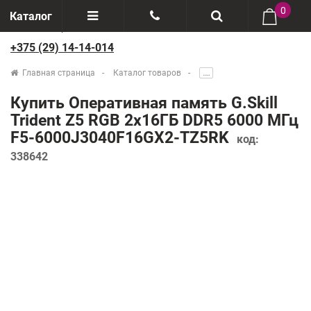
0
Каталог
+375 (29) 14-14-014
Отзывы
+375(29) 888-44-44
Главная страница
Каталог товаров
.....
О компании
+375(29) 14-14-014
Купить Оперативная память G.Skill
Производители
Trident Z5 RGB 2x16ГБ DDR5 6000 МГц
F5-6000J3040F16GX2-TZ5RK
код:
Возврат товаров
338642
Рассрочка
Доставка