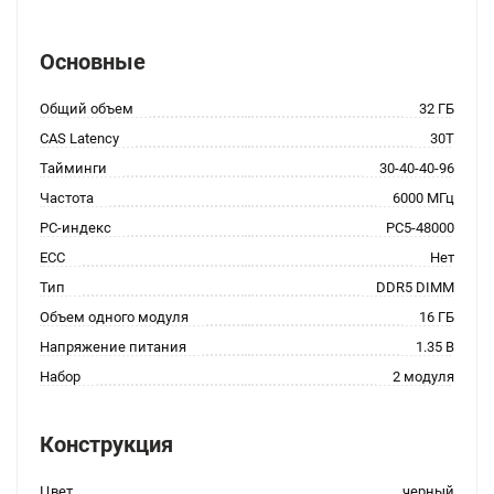
Основные
Общий объем
32 ГБ
CAS Latency
30T
Тайминги
30-40-40-96
Частота
6000 МГц
PC-индекс
PC5-48000
ECC
Нет
Тип
DDR5 DIMM
Объем одного модуля
16 ГБ
Напряжение питания
1.35 В
Набор
2 модуля
Конструкция
Цвет
черный