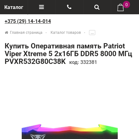
0
Каталог
+375 (29) 14-14-014
Отзывы
+375(29) 888-44-44
Главная страница
Каталог товаров
.....
О компании
+375(29) 14-14-014
Купить Оперативная память Patriot
Производители
Viper Xtreme 5 2x16ГБ DDR5 8000 МГц
PVXR532G80C38K
код:
332381
Возврат товаров
Рассрочка
Доставка