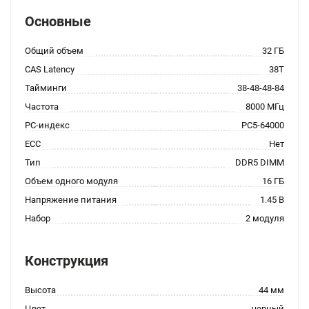
Основные
Общий объем
32 ГБ
CAS Latency
38T
Тайминги
38-48-48-84
Частота
8000 МГц
PC-индекс
PC5-64000
ECC
Нет
Тип
DDR5 DIMM
Объем одного модуля
16 ГБ
Напряжение питания
1.45 В
Набор
2 модуля
Конструкция
Высота
44 мм
Цвет
черный