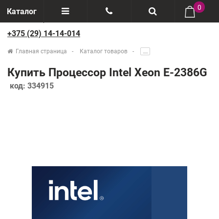
0
Каталог
+375 (29) 14-14-014
Отзывы
+375(29) 888-44-44
Главная страница
Каталог товаров
.....
О компании
+375(29) 14-14-014
Купить Процессор Intel Xeon E-2386G
Производители
код:
334915
Возврат товаров
Рассрочка
Доставка