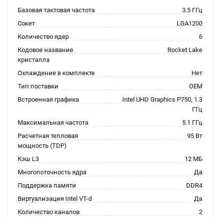
Базовая тактовая частота
3.5 ГГц
Сокет
LGA1200
Количество ядер
6
Кодовое название
Rocket Lake
кристалла
Охлаждение в комплекте
Нет
Тип поставки
OEM
Встроенная графика
Intel UHD Graphics P750, 1.3
ГГц
Максимальная частота
5.1 ГГц
Расчетная тепловая
95 Вт
мощность (TDP)
Кэш L3
12 МБ
Многопоточность ядра
Да
Поддержка памяти
DDR4
Виртуализация Intel VT-d
Да
Количество каналов
2