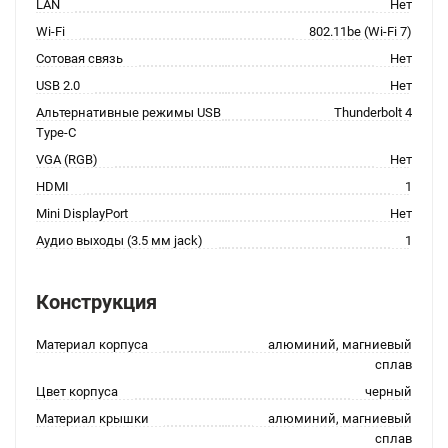
LAN
Нет
Wi-Fi
802.11be (Wi-Fi 7)
Сотовая связь
Нет
USB 2.0
Нет
Альтернативные режимы USB
Thunderbolt 4
Type-C
VGA (RGB)
Нет
HDMI
1
Mini DisplayPort
Нет
Аудио выходы (3.5 мм jack)
1
Конструкция
Материал корпуса
алюминий, магниевый
сплав
Цвет корпуса
черный
Материал крышки
алюминий, магниевый
сплав