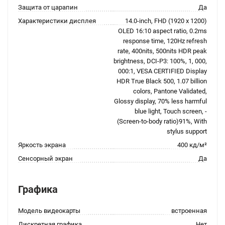
Защита от царапин
Да
Характеристики дисплея
14.0-inch, FHD (1920 x 1200)
OLED 16:10 aspect ratio, 0.2ms
response time, 120Hz refresh
rate, 400nits, 500nits HDR peak
brightness, DCI-P3: 100%, 1, 000,
000:1, VESA CERTIFIED Display
HDR True Black 500, 1.07 billion
colors, Pantone Validated,
Glossy display, 70% less harmful
blue light, Touch screen, -
(Screen-to-body ratio)91%, With
stylus support
Яркость экрана
400 кд/м²
Сенсорный экран
Да
Графика
Модель видеокарты
встроенная
Дискретная графика
Нет