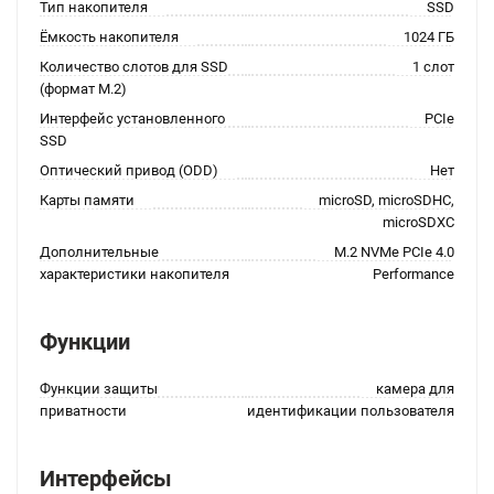
Тип накопителя
SSD
Ёмкость накопителя
1024 ГБ
Количество слотов для SSD
1 слот
(формат M.2)
Интерфейс установленного
PCIe
SSD
Оптический привод (ODD)
Нет
Карты памяти
microSD, microSDHC,
microSDXC
Дополнительные
M.2 NVMe PCIe 4.0
характеристики накопителя
Performance
Функции
Функции защиты
камера для
приватности
идентификации пользователя
Интерфейсы