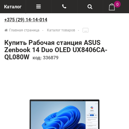
0
Каталог
+375 (29) 14-14-014
Отзывы
+375(29) 888-44-44
Главная страница
Каталог товаров
.....
О компании
+375(29) 14-14-014
Купить Рабочая станция ASUS
Производители
Zenbook 14 Duo OLED UX8406CA-
QL080W
код:
336879
Возврат товаров
Рассрочка
Доставка