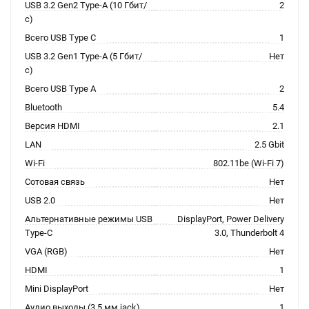
USB 3.2 Gen2 Type-A (10 Гбит/
2
с)
Всего USB Type C
1
USB 3.2 Gen1 Type-A (5 Гбит/
Нет
с)
Всего USB Type A
2
Bluetooth
5.4
Версия HDMI
2.1
LAN
2.5 Gbit
Wi-Fi
802.11be (Wi-Fi 7)
Сотовая связь
Нет
USB 2.0
Нет
Альтернативные режимы USB
DisplayPort, Power Delivery
Type-C
3.0, Thunderbolt 4
VGA (RGB)
Нет
HDMI
1
Mini DisplayPort
Нет
Аудио выходы (3.5 мм jack)
1