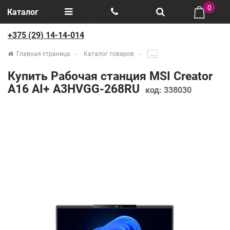
0
Каталог
+375 (29) 14-14-014
Отзывы
+375(29) 888-44-44
Главная страница
Каталог товаров
.....
О компании
+375(29) 14-14-014
Купить Рабочая станция MSI Creator
Производители
A16 AI+ A3HVGG-268RU
код:
338030
Возврат товаров
Рассрочка
Доставка