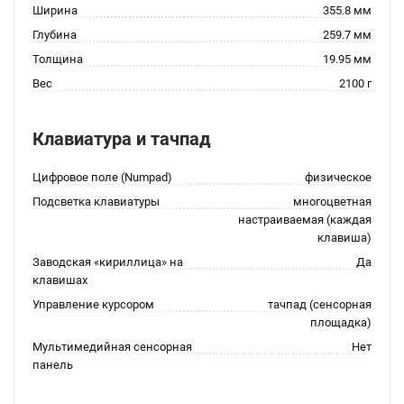
Ширина
355.8 мм
Глубина
259.7 мм
Толщина
19.95 мм
Вес
2100 г
Клавиатура и тачпад
Цифровое поле (Numpad)
физическое
Подсветка клавиатуры
многоцветная
настраиваемая (каждая
клавиша)
Заводская «кириллица» на
Да
клавишах
Управление курсором
тачпад (сенсорная
площадка)
Мультимедийная сенсорная
Нет
панель