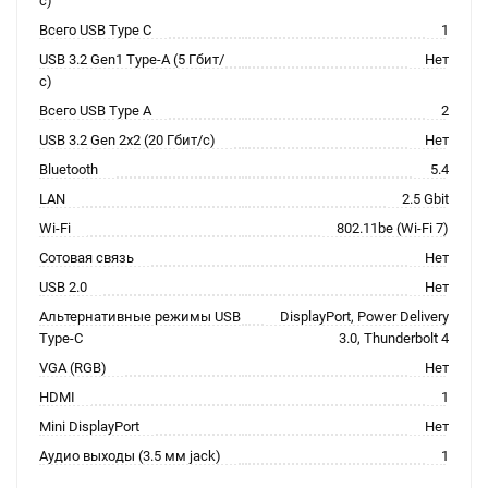
с)
Всего USB Type C
1
USB 3.2 Gen1 Type-A (5 Гбит/
Нет
с)
Всего USB Type A
2
USB 3.2 Gen 2x2 (20 Гбит/с)
Нет
Bluetooth
5.4
LAN
2.5 Gbit
Wi-Fi
802.11be (Wi-Fi 7)
Сотовая связь
Нет
USB 2.0
Нет
Альтернативные режимы USB
DisplayPort, Power Delivery
Type-C
3.0, Thunderbolt 4
VGA (RGB)
Нет
HDMI
1
Mini DisplayPort
Нет
Аудио выходы (3.5 мм jack)
1