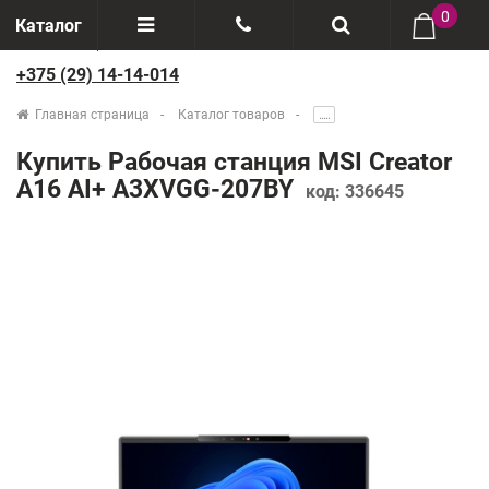
0
Каталог
+375 (29) 14-14-014
Отзывы
+375(29) 888-44-44
Главная страница
Каталог товаров
.....
О компании
+375(29) 14-14-014
Купить Рабочая станция MSI Creator
Производители
A16 AI+ A3XVGG-207BY
код:
336645
Возврат товаров
Рассрочка
Доставка