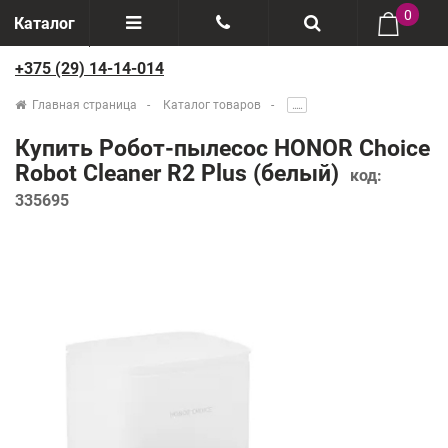
0
Каталог
+375 (29) 14-14-014
Отзывы
+375(29) 888-44-44
Главная страница
Каталог товаров
.....
О компании
+375(29) 14-14-014
Купить Робот-пылесос HONOR Choice
Производители
Robot Cleaner R2 Plus (белый)
код:
335695
Возврат товаров
Рассрочка
Доставка