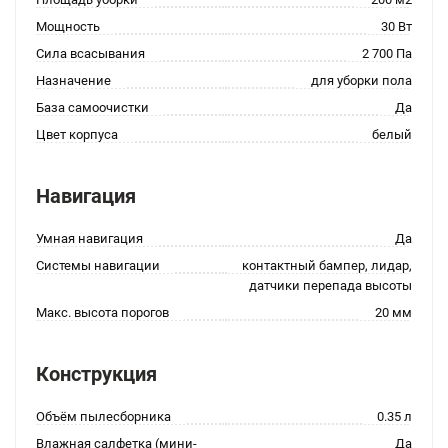
Мощность
30 Вт
Сила всасывания
2 700 Па
Назначение
для уборки пола
База самоочистки
Да
Цвет корпуса
белый
Навигация
Умная навигация
Да
Системы навигации
контактный бампер, лидар,
датчики перепада высоты
Макс. высота порогов
20 мм
Конструкция
Объём пылесборника
0.35 л
Влажная салфетка (мини-
Да