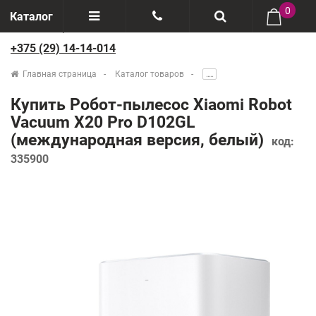
0
Каталог
+375 (29) 14-14-014
Отзывы
+375(29) 888-44-44
Главная страница
Каталог товаров
.....
О компании
+375(29) 14-14-014
Купить Робот-пылесос Xiaomi Robot
Производители
Vacuum X20 Pro D102GL
(международная версия, белый)
код:
Возврат товаров
335900
Рассрочка
Доставка