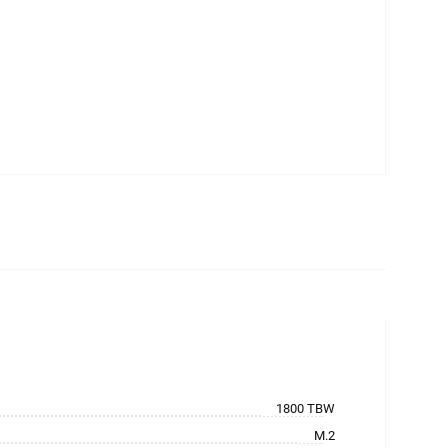
1800 TBW
M.2