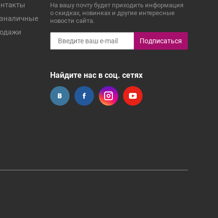
нтакты
На вашу почту будет приходить информация
о скидках, новинках и другие интересные
зналичные
новости сайта.
одажи
Подписаться
Найдите нас в соц. сетях