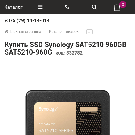
0
Каталог
+375 (29) 14-14-014
Отзывы
+375(29) 888-44-44
Главная страница
Каталог товаров
.....
О компании
+375(29) 14-14-014
Купить SSD Synology SAT5210 960GB
Производители
SAT5210-960G
код:
332782
Возврат товаров
Рассрочка
Доставка