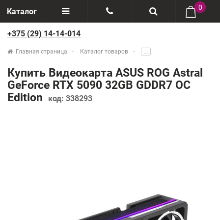
0
Каталог
+375 (29) 14-14-014
Отзывы
+375(29) 888-44-44
Главная страница
Каталог товаров
.....
О компании
+375(29) 14-14-014
Купить Видеокарта ASUS ROG Astral
Производители
GeForce RTX 5090 32GB GDDR7 OC
Edition
код:
338293
Возврат товаров
Рассрочка
Доставка