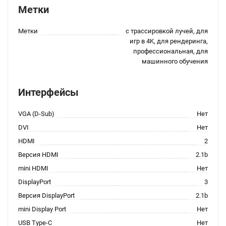
Метки
Метки
с трассировкой лучей, для
игр в 4K, для рендеринга,
профессиональная, для
машинного обучения
Интерфейсы
VGA (D-Sub)
Нет
DVI
Нет
HDMI
2
Версия HDMI
2.1b
mini HDMI
Нет
DisplayPort
3
Версия DisplayPort
2.1b
mini Display Port
Нет
USB Type-C
Нет