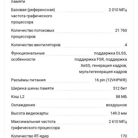
памяти
Базовая (референсная)
2 010 МГц
частота графического
процессора
Количество потоковых
21 760
процессоров
Количество вентиляторов
4
Функциональные
поддержка DLSS,
особенности
поддержка FSR, поддержка
XeSS, генерация кадров,
мультигенерация кадров
Разъёмы питания
16 pin (12VHPWR)
Ширина шины памяти
512 бит
Кэш L2
88 МБ
Охлаждение
воздушное
Высота видеокарты
149.3 мм
Максимальная частота
2 610 МГц
графического процессора
Количество RT-ядер
170